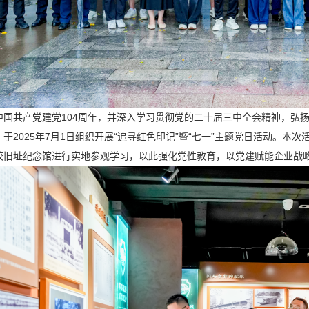
中国共产党建党104周年，并深入学习贯彻党的二十届三中全会精神，弘
，于2025年7月1日组织开展“追寻红色印记”暨“七一”主题党日活动。
校旧址纪念馆
进行实地参观学习，以此强化党性教育，以党建赋能企业战