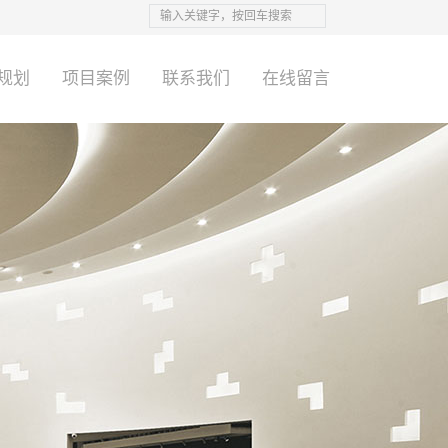
规划
项目案例
联系我们
在线留言