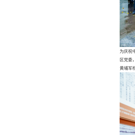
为庆祝
区党委
黄埔军