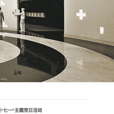
“七一”主题党日活动