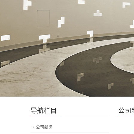
导航栏目
公司
公司新闻