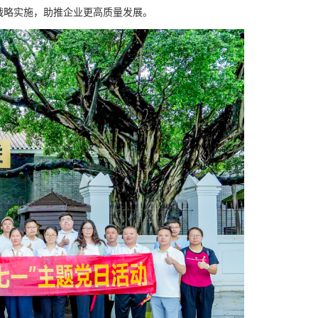
战略实施，助推企业更高质量发展。