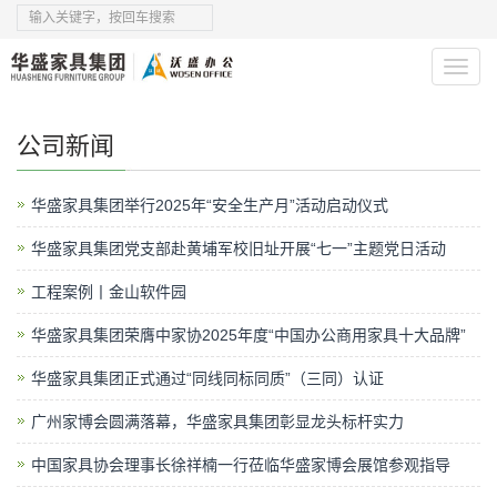
Toggl
navig
公司新闻
华盛家具集团举行2025年“安全生产月”活动启动仪式
华盛家具集团党支部赴黄埔军校旧址开展“七一”主题党日活动
工程案例丨金山软件园
华盛家具集团荣膺中家协2025年度“中国办公商用家具十大品牌”
华盛家具集团正式通过“同线同标同质”（三同）认证
广州家博会圆满落幕，华盛家具集团彰显龙头标杆实力
中国家具协会理事长徐祥楠一行莅临华盛家博会展馆参观指导